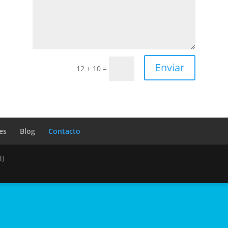
Enviar
12 + 10
=
es
Blog
Contacto
I)