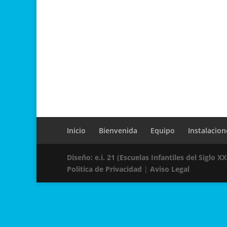
Inicio
Bienvenida
Equipo
Instalacion
Diseño: e.i. 21 (Escuelas Infantiles del Siglo XX
Política de Privacidad
|
Aviso Legal